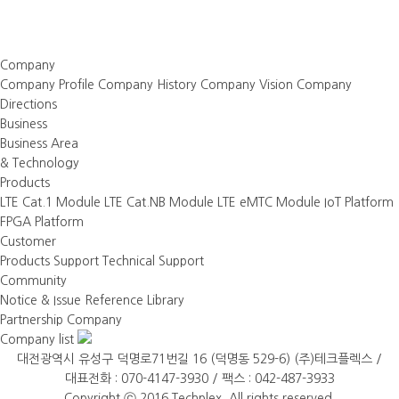
Company
Company Profile
Company History
Company Vision
Company
Directions
Business
Business Area
& Technology
Products
LTE Cat.1 Module
LTE Cat.NB Module
LTE eMTC Module
IoT Platform
FPGA Platform
Customer
Products Support
Technical Support
Community
Notice & Issue
Reference Library
Partnership Company
Company list
대전광역시 유성구 덕명로71번길 16 (덕명동 529-6) (주)테크플렉스 /
대표전화 : 070-4147-3930 / 팩스 : 042-487-3933
Copyright ⓒ 2016 Techplex. All rights reserved.